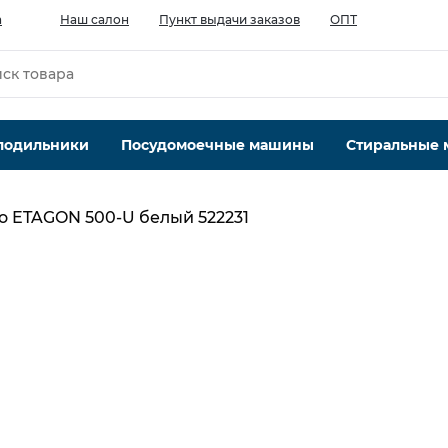
а
Наш салон
Пункт выдачи заказов
ОПТ
лодильники
Посудомоечные машины
Стиральные
o ETAGON 500-U белый 522231
Количество чаш шт.
1
Материал
искусственный гранит