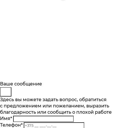
Будьте в курсе
Заказ обратного звонка
Ваше сообщение
Описание
Характеристики
Отзывы
Подпишитесь на последние обновления
Представьтесь
Здесь вы можете задать вопрос, обратиться
Основные характеристики
и узнавайте о новинках и специальных
с предложением или пожеланием, выразить
Телефон
*
предложениях первыми
Количество чаш шт.
благодарность или сообщить о плохой работе
Комментарий
1
Имя
*
Подписаться
Материал
Телефон
*