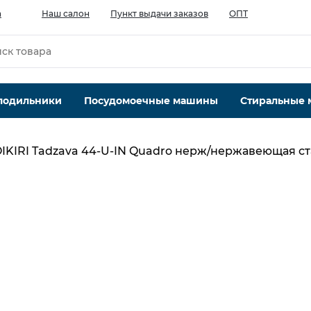
а
Наш салон
Пункт выдачи заказов
ОПТ
лодильники
Посудомоечные машины
Стиральные
KIRI Tadzava 44-U-IN Quadro нерж/нержавеющая ст
Количество чаш шт.
1