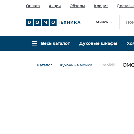
Оплата
Акции
Обзоры
Кредит
Доставк
Минск
Весь каталог
Духовые шкафы
Хо
OMOI
Каталог
Кухонные мойки
Omoikiri
в избранное
сравнить
Код товара: 0037274