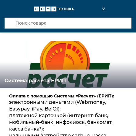
0
Система расчета ЕРИП
Оплата с помощью Системы «Расчет» (ЕРИП):
электронными деньгами (Webmoney,
Easypay, iPay, BelQI);
платежной карточкой (интернет-банк,
мобильный-банк, инфокиоск, банкомат,
касса банка*);
наличными (устройство cash-in, касса