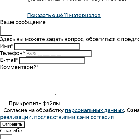
Показать ещё
11 материалов
Будьте в курсе
Заказ обратного звонка
Ваше сообщение
Представьтесь
Здесь вы можете задать вопрос, обратиться с пред
Подпишитесь на последние обновления и
Имя
*
Телефон
*
Телефон
*
Комментарий
Подписаться
E-mail
*
Я согласен на обработку
персональных 
Комментарий
*
механизмом их реализации, последствиям
Подписка на рассылку
Согласие на обработку
персональныx данных
. Оз
реализации, последствиями дачи согласия
Полезные материалы
Введите код с картинки *
Прикрепить файлы
Согласие на обработку
персональныx данных
. Оз
ООО «Домотехника»
реализации, последствиями дачи согласия
г. Минск, просп. Победителей 110, пом. 40
Заказать звонок
Отправить
Спасибо!
Спасибо!
Режим работы интернет-магазина