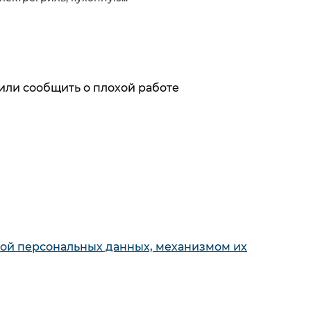
или сообщить о плохой работе
ях первыми
х с обработкой персональных данных,
кой персональных данных, механизмом их
кой персональных данных, механизмом их
Для покупателя
е панели
О компании
Акции и
ные машины
скидки
Обзоры и
 шкафы
статьи
Как совершить