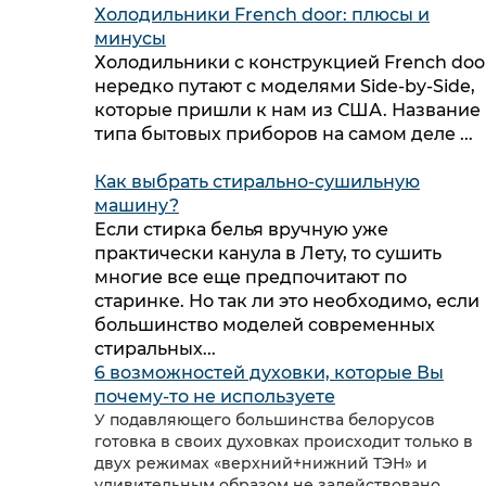
Холодильники French door: плюсы и
минусы
Холодильники с конструкцией French doo
нередко путают с моделями Side-by-Side,
которые пришли к нам из США. Название
типа бытовых приборов на самом деле ...
Как выбрать стирально-сушильную
машину?
Если стирка белья вручную уже
практически канула в Лету, то сушить
многие все еще предпочитают по
старинке. Но так ли это необходимо, если
большинство моделей современных
стиральных...
6 возможностей духовки, которые Вы
почему-то не используете
У подавляющего большинства белорусов
готовка в своих духовках происходит только в
двух режимах «верхний+нижний ТЭН» и
удивительным образом не задействовано...