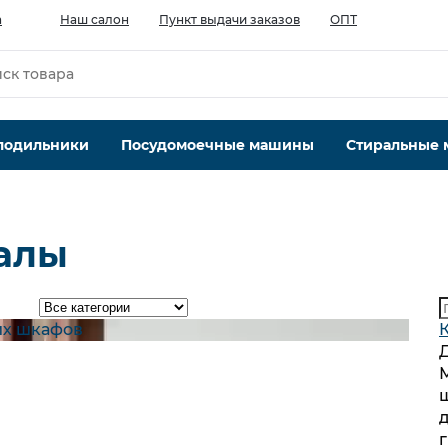
а
Наш салон
Пункт выдачи заказов
ОПТ
лодильники
Посудомоечные машины
Стиральные
алы
их шкафов
г