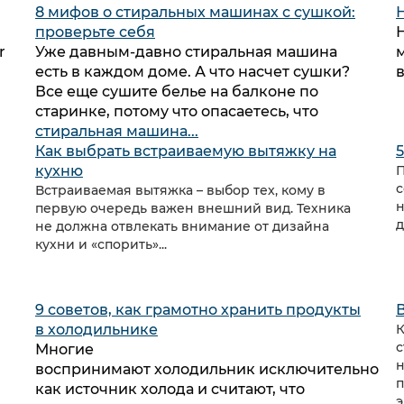
8 мифов о стиральных машинах с сушкой:
проверьте себя
r
Уже давным-давно стиральная машина
есть в каждом доме. А что насчет сушки?
Все еще сушите белье на балконе по
старинке, потому что опасаетесь, что
стиральная машина...
Как выбрать встраиваемую вытяжку на
кухню
П
с
Встраиваемая вытяжка – выбор тех, кому в
н
первую очередь важен внешний вид. Техника
д
не должна отвлекать внимание от дизайна
кухни и «спорить»...
9 советов, как грамотно хранить продукты
в холодильнике
К
с
Многие
н
воспринимают холодильник исключительно
п
как источник холода и считают, что
э