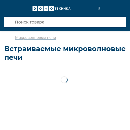
0
Микроволновые печи
Встраиваемые микроволновые
печи
С грилем
Встраиваемые
Отдельностоящая
Weissgauff
Сортировка
Стоимость