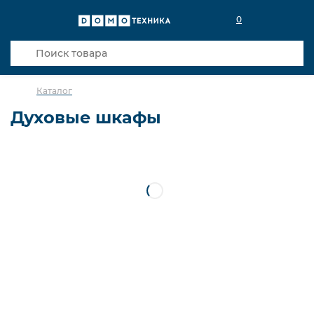
0
Каталог
Духовые шкафы
С пароваркой
С функцией СВЧ
Компактные
Электрический Bosch
Электрический Siemens
Электрический Hansa
Электрические
Сортировка