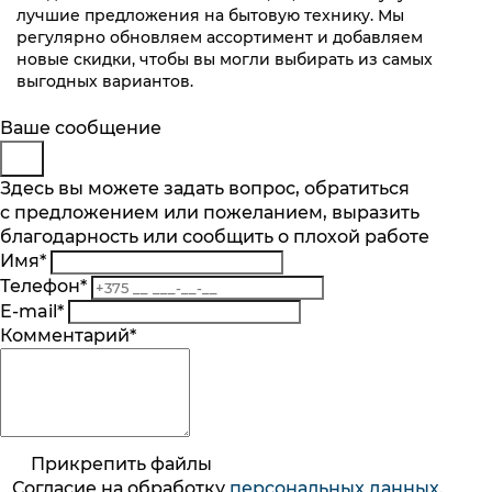
лучшие предложения на бытовую технику. Мы
регулярно обновляем ассортимент и добавляем
новые скидки, чтобы вы могли выбирать из самых
выгодных вариантов.
Будьте в курсе
Заказ обратного звонка
Ваше сообщение
Подпишитесь на последние обновления
Представьтесь
Здесь вы можете задать вопрос, обратиться
и узнавайте о новинках и специальных
с предложением или пожеланием, выразить
Телефон
*
предложениях первыми
благодарность или сообщить о плохой работе
Комментарий
Имя
*
Подписаться
Телефон
*
Я согласен на обработку
персональных данных
.
E-mail
*
Ознакомлен
с разъяснением прав, связанных с
Комментарий
*
обработкой персональных данных, механизмом
Согласие на обработку
персональныx данных
.
их реализации, последствиями дачи согласия
Ознакомлен
с разъяснением прав, связанных с
Подписка на рассылку
обработкой персональных данных, механизмом их
реализации, последствиями дачи согласия
Введите код с картинки *
ООО «Домотехника»
Прикрепить файлы
г. Минск, просп. Победителей 110, пом. 406
Согласие на обработку
персональныx данных
.