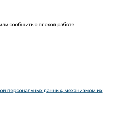
или сообщить о плохой работе
ях первыми
х с обработкой персональных данных,
кой персональных данных, механизмом их
кой персональных данных, механизмом их
Для покупателя
е панели
О компании
Акции и
ные машины
скидки
Обзоры и
 шкафы
статьи
Как совершить
ьники
покупку
Сервисные
 кухонные
центры
Контакты