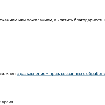
ложением или пожеланием, выразить благодарность 
 узнавайте о новинках и специальных предложени
данных
. Ознакомлен
с разъяснением прав, связанны
и дачи согласия
накомлен
с разъяснением прав, связанных с обработ
накомлен
с разъяснением прав, связанных с обработ
Как купить
Каталог
6
Способы оплаты
Варочны
товаров
Кредит
Стираль
Способы доставки
Духовые
товаров
Система
Холодил
 время.
 время.
расчета ЕРИП
Вытяжки