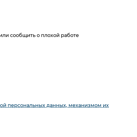
или сообщить о плохой работе
ях первыми
х с обработкой персональных данных,
кой персональных данных, механизмом их
кой персональных данных, механизмом их
Для покупателя
е панели
О компании
Акции и
ные машины
скидки
Обзоры и
 шкафы
статьи
Как совершить
ьники
покупку
Сервисные