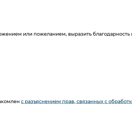
ложением или пожеланием, выразить благодарность 
 узнавайте о новинках и специальных предложени
данных
. Ознакомлен
с разъяснением прав, связанны
и дачи согласия
накомлен
с разъяснением прав, связанных с обработ
накомлен
с разъяснением прав, связанных с обработ
Как купить
Каталог
6
Способы оплаты
Варочны
товаров
Кредит
Стираль
Способы доставки
Духовые
товаров
Система
Холодил