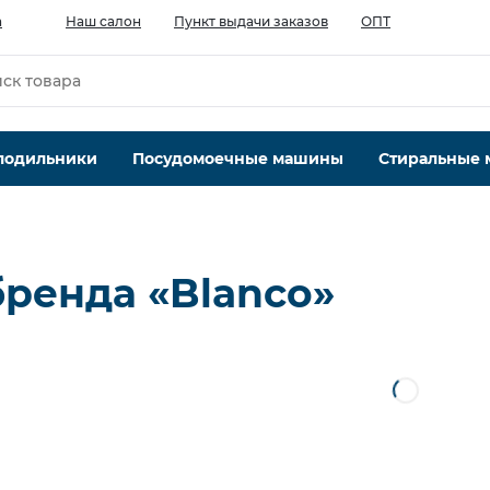
а
Наш салон
Пункт выдачи заказов
ОПТ
лодильники
Посудомоечные машины
Стиральные
ренда «Blanco»
ры
ы ничего не нашли