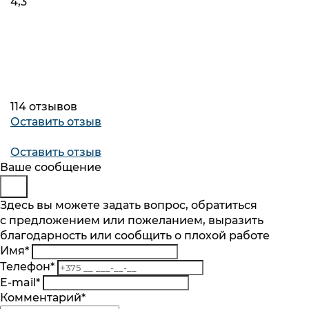
4,3
114 отзывов
Оставить отзыв
Оставить отзыв
Будьте в курсе
Заказ обратного звонка
Ваше сообщение
Подпишитесь на последние обновления
Представьтесь
Здесь вы можете задать вопрос, обратиться
и узнавайте о новинках и специальных
с предложением или пожеланием, выразить
Телефон
*
предложениях первыми
благодарность или сообщить о плохой работе
Комментарий
Имя
*
Подписаться
Телефон
*
Я согласен на обработку
персональных данных
.
E-mail
*
Ознакомлен
с разъяснением прав, связанных с
Комментарий
*
обработкой персональных данных, механизмом