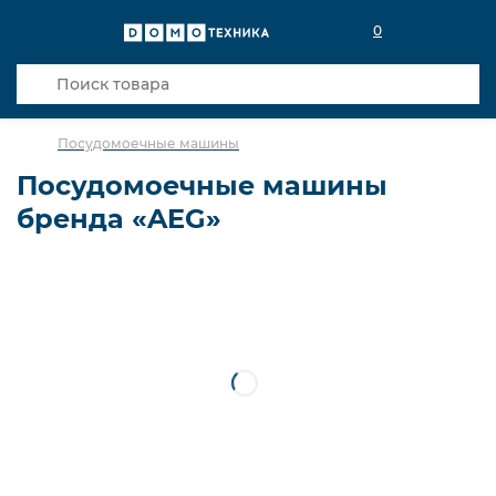
0
Посудомоечные машины
Посудомоечные машины
бренда «AEG»
Отдельностоящие
Встраиваемые
Встраиваемые Electrolux
Встраиваемые Siemens
Узкая (45 см.)
Полноразмерная (60 см.)
С автооткрыванием дверцы
Zeolith сушка
Встраиваемые Whirlpool
Встраиваемые Bosch