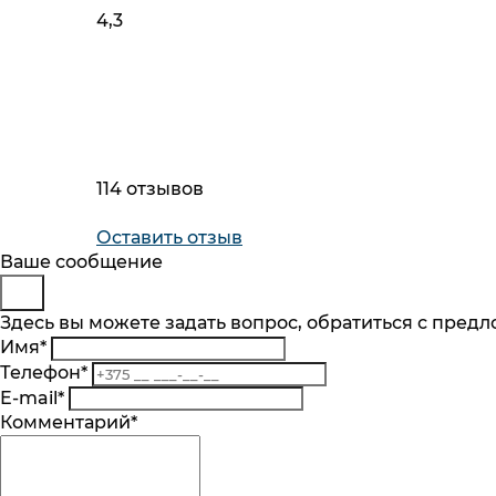
4,3
114 отзывов
Оставить отзыв
Будьте в курсе
Заказ обратного звонка
Ваше сообщение
Представьтесь
Здесь вы можете задать вопрос, обратиться с пред
Подпишитесь на последние обновления и
Имя
*
Телефон
*
Телефон
*
Комментарий
Подписаться
E-mail
*
Я согласен на обработку
персональных 
Комментарий
*
механизмом их реализации, последствиям
Подписка на рассылку
Согласие на обработку
персональныx данных
. Оз