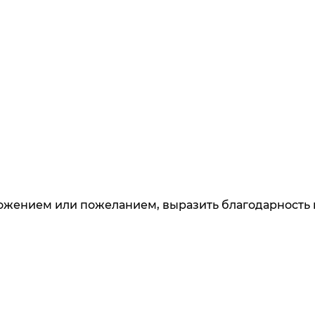
ложением или пожеланием, выразить благодарность 
 узнавайте о новинках и специальных предложени
данных
. Ознакомлен
с разъяснением прав, связанны
и дачи согласия
накомлен
с разъяснением прав, связанных с обработ