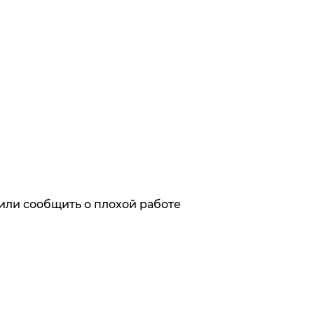
или сообщить о плохой работе
ях первыми
х с обработкой персональных данных,
кой персональных данных, механизмом их