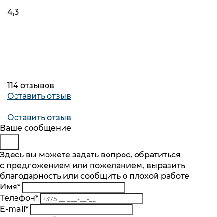
4,3
114 отзывов
Оставить отзыв
Оставить отзыв
Будьте в курсе
Заказ обратного звонка
Ваше сообщение
Подпишитесь на последние обновления
Представьтесь
Здесь вы можете задать вопрос, обратиться
и узнавайте о новинках и специальных
с предложением или пожеланием, выразить
Телефон
*
предложениях первыми
благодарность или сообщить о плохой работе
Комментарий
Имя
*
Подписаться
Телефон
*
Я согласен на обработку
персональных данных
.
E-mail
*
Ознакомлен
с разъяснением прав, связанных с