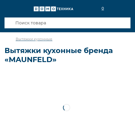
0
Вытяжки кухонные
Вытяжки кухонные бренда
«MAUNFELD»
Для встраивания
Для встраивания в столешницу
Настенные
Потолочные
Встраиваемые вытяжки 60 см
Шириной 50 см
Шириной 60 см
Купольные
Островные
Телескопические