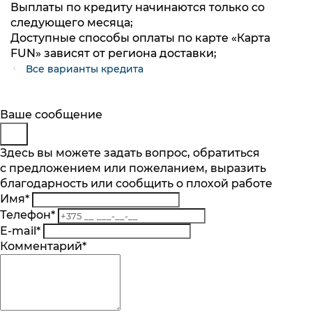
Выплаты по кредиту начинаются только со
следующего месяца;
Доступные способы оплаты по карте «Карта
FUN» зависят от региона доставки;
Все варианты кредита
Будьте в курсе
Заказ обратного звонка
Ваше сообщение
Подпишитесь на последние обновления
Представьтесь
Здесь вы можете задать вопрос, обратиться
и узнавайте о новинках и специальных
с предложением или пожеланием, выразить
Телефон
*
предложениях первыми
благодарность или сообщить о плохой работе
Комментарий
Имя
*
Подписаться
Телефон
*
Я согласен на обработку
персональных данных
.
E-mail
*
Ознакомлен
с разъяснением прав, связанных с
Комментарий
*
обработкой персональных данных, механизмом
Согласие на обработку
персональныx данных
.
их реализации, последствиями дачи согласия
Ознакомлен
с разъяснением прав, связанных с
Подписка на рассылку
обработкой персональных данных, механизмом их
реализации, последствиями дачи согласия