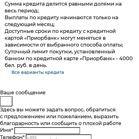
Сумма кредита делится равными долями на
весь период;
Выплаты по кредиту начинаются только на
следующий месяц;
Доступные сроки по кредиту с кредитной
картой «Приорбанк» могут меняться в
зависимости от выбранного способа оплаты;
Суточный лимит покупки, установленный
банком по кредитной карте «Приорбанк» - 4000
бел. руб. в день.
Все варианты кредита
Будьте в курсе
Заказ обратного звонка
Ваше сообщение
Подпишитесь на последние обновления
Представьтесь
Здесь вы можете задать вопрос, обратиться
и узнавайте о новинках и специальных
с предложением или пожеланием, выразить
Телефон
*
предложениях первыми
благодарность или сообщить о плохой работе
Комментарий
Имя
*
Подписаться
Телефон
*