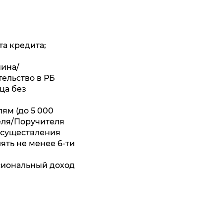
та кредита;
нина/
ельство в РБ
ца без
м (до 5 000
теля/Поручителя
осуществления
ть не менее 6-ти
сиональный доход