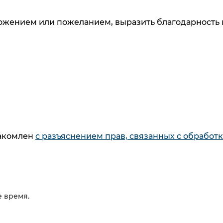
ложением или пожеланием, выразить благодарность 
 узнавайте о новинках и специальных предложени
данных
. Ознакомлен
с разъяснением прав, связанны
и дачи согласия
накомлен
с разъяснением прав, связанных с обработ
рабыт»
накомлен
с разъяснением прав, связанных с обработ
Как купить
Каталог
6
Способы оплаты
Варочны
товаров
Кредит
Стираль
Способы доставки
Духовые
товаров
Система
Холодил
 время.
 время.
расчета ЕРИП
Вытяжки
Весь кат