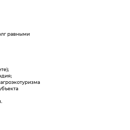
олг равными
те);
ндия;
 агроэкотуризма
убъекта
.