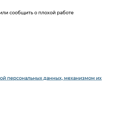
или сообщить о плохой работе
ях первыми
х с обработкой персональных данных,
кой персональных данных, механизмом их
кой персональных данных, механизмом их
Для покупателя
е панели
О компании
Акции и
ные машины
скидки
Обзоры и
 шкафы
статьи
Как совершить
ьники
покупку
Сервисные
 кухонные
центры
Контакты
алог
Адреса магазинов
Пункт выдачи заказов