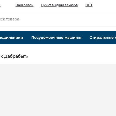
а
Наш салон
Пункт выдачи заказов
ОПТ
лодильники
Посудомоечные машины
Стиральные
нк Дабрабыт»