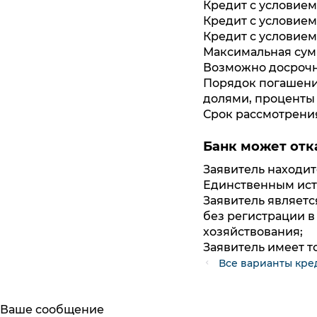
Кредит с условием
Кредит с условием 
Кредит с условием
Максимальная сумм
Возможно досрочн
Порядок погашения
долями, проценты 
Срок рассмотрения
Банк может отк
Заявитель находитс
Единственным ист
Заявитель являет
без регистрации в
хозяйствования;
Заявитель имеет 
Все варианты кре
Заказ обратного звонка
Ваше сообщение