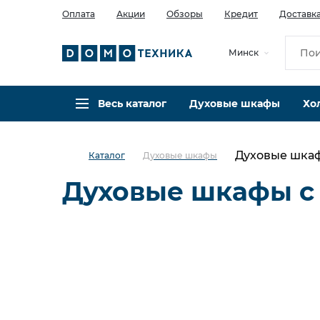
Оплата
Акции
Обзоры
Кредит
Доставк
Минск
Весь каталог
Духовые шкафы
Хо
Духовые шка
Каталог
Духовые шкафы
Духовые шкафы с
Электрические
С пароваркой
С функцией СВЧ
Компактные
Электрический Bosch
Электрический Siemens