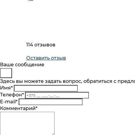
114 отзывов
Оставить отзыв
Будьте в курсе
Заказ обратного звонка
Ваше сообщение
Представьтесь
Здесь вы можете задать вопрос, обратиться с пред
Подпишитесь на последние обновления и
Имя
*
Телефон
*
Телефон
*
Комментарий
Подписаться
E-mail
*
Я согласен на обработку
персональных 
Комментарий
*
механизмом их реализации, последствиям
Подписка на рассылку
Согласие на обработку
персональныx данных
. Оз
реализации, последствиями дачи согласия