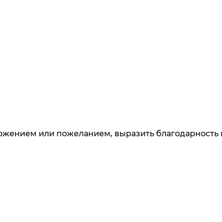
ложением или пожеланием, выразить благодарность 
 узнавайте о новинках и специальных предложени
данных
. Ознакомлен
с разъяснением прав, связанны
и дачи согласия
накомлен
с разъяснением прав, связанных с обработ