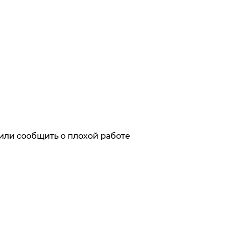
или сообщить о плохой работе
ях первыми
х с обработкой персональных данных,
кой персональных данных, механизмом их