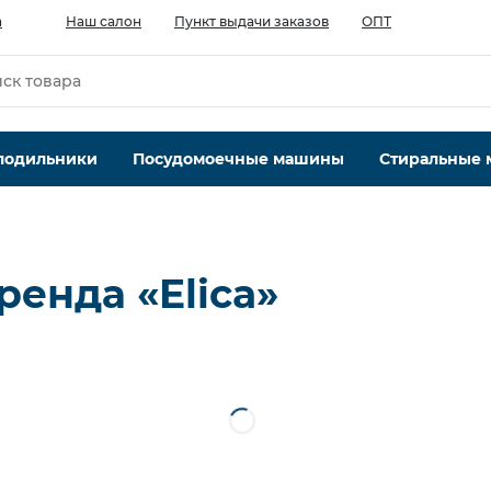
а
Наш салон
Пункт выдачи заказов
ОПТ
лодильники
Посудомоечные машины
Стиральные
енда «Elica»