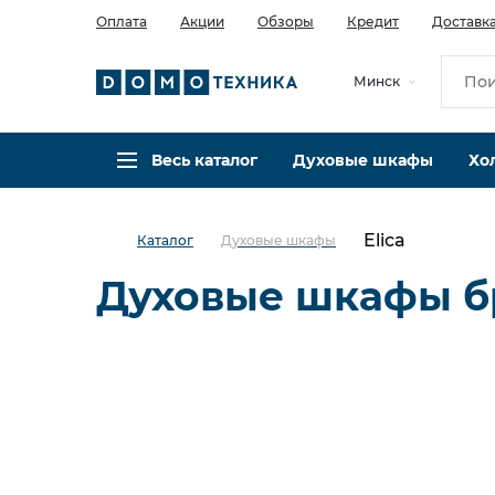
Оплата
Акции
Обзоры
Кредит
Доставк
Минск
Весь каталог
Духовые шкафы
Хо
Elica
Каталог
Духовые шкафы
Духовые шкафы бр
С пароваркой
С функцией СВЧ
Компактные
Электрический Bosch
Электрический Siemens
Электрический Hansa