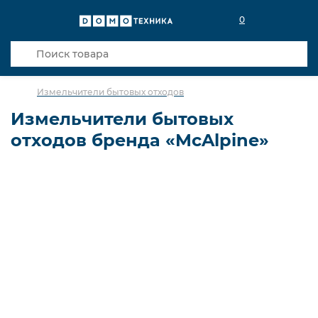
0
Измельчители бытовых отходов
Измельчители бытовых
отходов бренда «McAlpine»
Сортировка
Стоимость
Кредиты банков
Кредит 3 мес.
3
Кредит 6 мес.
3
Кредит 12 мес.
2