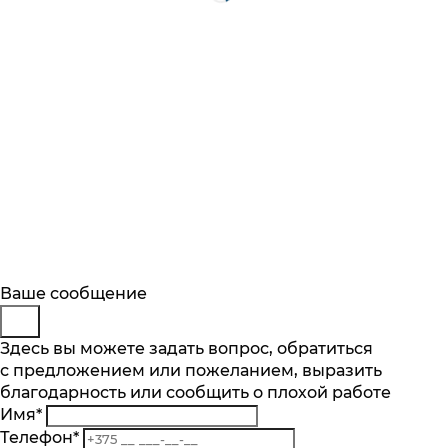
Будьте в курсе
Заказ обратного звонка
Ваше сообщение
Описание
Характеристики
Отзывы
Подпишитесь на последние обновления
Представьтесь
Здесь вы можете задать вопрос, обратиться
Основные характеристики
и узнавайте о новинках и специальных
с предложением или пожеланием, выразить
Телефон
*
предложениях первыми
благодарность или сообщить о плохой работе
Комментарий
Максимальная вместимость, компл
Имя
*
14
Подписаться
Телефон
*
Кол-во программ, шт