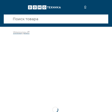
0
Weissgauff
в избранное
сравнить
Код товара: 0142007