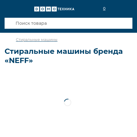
0
Стиральные машины
Стиральные машины бренда
«NEFF»
С сушкой
Сушильные машины
С вертикальной загрузкой
Узкие отдельностоящие
Встраиваемые
Встраиваемые с сушкой
Немецкой сборки
Итальянской сборки
С фронтальной загрузкой
Отдельностоящие с сушкой