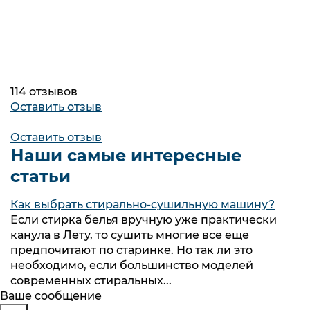
114 отзывов
Оставить отзыв
Оставить отзыв
Наши самые интересные
статьи
Как выбрать стирально-сушильную машину?
Если стирка белья вручную уже практически
канула в Лету, то сушить многие все еще
предпочитают по старинке. Но так ли это
необходимо, если большинство моделей
современных стиральных...
Будьте в курсе
Заказ обратного звонка
Ваше сообщение