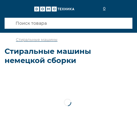
0
Стиральные машины
Стиральные машины
немецкой сборки
С сушкой
Сушильные машины
С вертикальной загрузкой
Узкие отдельностоящие
Встраиваемые
Встраиваемые с сушкой
Немецкой сборки
Итальянской сборки
С фронтальной загрузкой
Отдельностоящие с сушкой