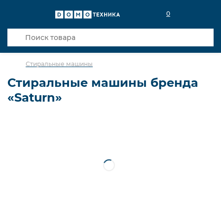
0
Стиральные машины
Стиральные машины бренда
«Saturn»
С сушкой
Сушильные машины
С вертикальной загрузкой
Узкие отдельностоящие
Встраиваемые
Встраиваемые с сушкой
Немецкой сборки
Итальянской сборки
С фронтальной загрузкой
Отдельностоящие с сушкой