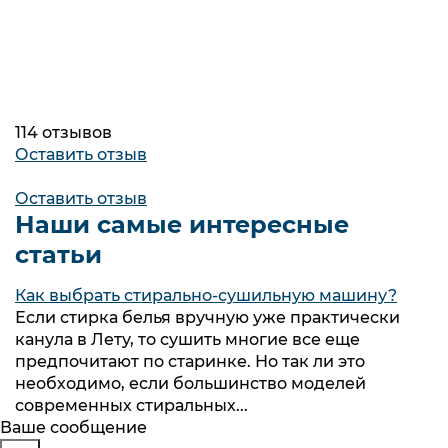
114 отзывов
Оставить отзыв
Оставить отзыв
Наши самые интересные
статьи
Как выбрать стирально-сушильную машину?
Если стирка белья вручную уже практически
канула в Лету, то сушить многие все еще
предпочитают по старинке. Но так ли это
необходимо, если большинство моделей
современных стиральных...
Будьте в курсе
Заказ обратного звонка
Ваше сообщение