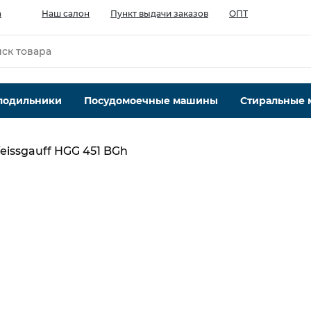
а
Наш салон
Пункт выдачи заказов
ОПТ
лодильники
Посудомоечные машины
Стиральные
eissgauff HGG 451 BGh
Тип варочной поверхности
газовая
Материал поверхности
закаленное стекло