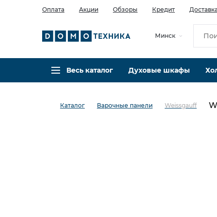
Оплата
Акции
Обзоры
Кредит
Доставк
Минск
Весь каталог
Духовые шкафы
Хо
W
Каталог
Варочные панели
Weissgauff
в избранное
сравнить
Код товара: 0037955