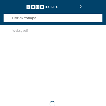
0
Weissgauff
в избранное
сравнить
Код товара: 0142783