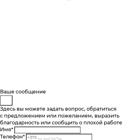
Будьте в курсе
Заказ обратного звонка
Ваше сообщение
Описание
Характеристики
Отзывы
Подпишитесь на последние обновления
Представьтесь
Здесь вы можете задать вопрос, обратиться
Основные характеристики
и узнавайте о новинках и специальных
с предложением или пожеланием, выразить
Телефон
*
предложениях первыми
благодарность или сообщить о плохой работе
Комментарий
Производительность мотора, м.куб/ч
Имя
*
900
Подписаться
Телефон
*
Кол-во скоростей, шт