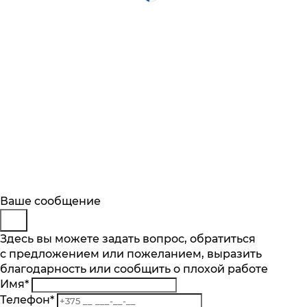
Будьте в курсе
Заказ обратного звонка
Ваше сообщение
Описание
Характеристики
Отзывы
Подпишитесь на последние обновления
Количество скоростей, шт.
Представьтесь
Здесь вы можете задать вопрос, обратиться
Основные характеристики
и узнавайте о новинках и специальных
12
с предложением или пожеланием, выразить
Телефон
*
предложениях первыми
Мощность Вт.
Количество скоростей, шт.
благодарность или сообщить о плохой работе
Комментарий
750
12
Имя
*
Подписаться
Все характеристики
Мощность Вт.
Телефон
*