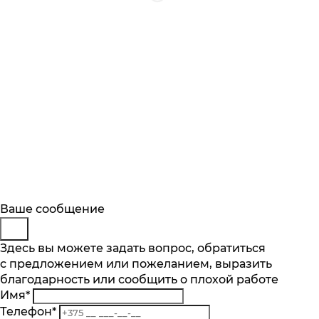
Будьте в курсе
Заказ обратного звонка
Ваше сообщение
Описание
Характеристики
Отзывы
Подпишитесь на последние обновления
Представьтесь
Здесь вы можете задать вопрос, обратиться
Основные характеристики
и узнавайте о новинках и специальных
с предложением или пожеланием, выразить
Телефон
*
предложениях первыми
Количество скоростей, шт.
благодарность или сообщить о плохой работе
Комментарий
2
Имя
*
Подписаться
Мощность Вт.
Телефон
*