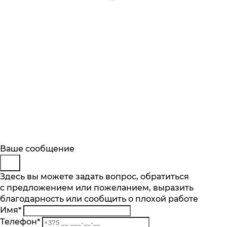
Будьте в курсе
Заказ обратного звонка
Ваше сообщение
Описание
Характеристики
Отзывы
Подпишитесь на последние обновления
Представьтесь
Здесь вы можете задать вопрос, обратиться
Основные характеристики
и узнавайте о новинках и специальных
с предложением или пожеланием, выразить
Телефон
*
предложениях первыми
Количество скоростей, шт.
благодарность или сообщить о плохой работе
Комментарий
12
Имя
*
Подписаться
Мощность Вт.
Телефон
*