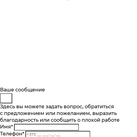
Будьте в курсе
Заказ обратного звонка
Ваше сообщение
Описание
Характеристики
Отзывы
Подпишитесь на последние обновления
Представьтесь
Здесь вы можете задать вопрос, обратиться
Основные характеристики
и узнавайте о новинках и специальных
с предложением или пожеланием, выразить
Телефон
*
предложениях первыми
Количество скоростей, шт.
благодарность или сообщить о плохой работе
Комментарий
11
Имя
*
Подписаться
Количество насадок, шт.
Телефон
*