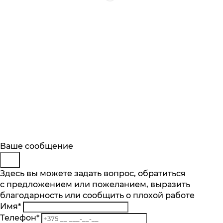
Будьте в курсе
Заказ обратного звонка
Ваше сообщение
Описание
Характеристики
Отзывы
Подпишитесь на последние обновления
Представьтесь
Здесь вы можете задать вопрос, обратиться
Основные характеристики
и узнавайте о новинках и специальных
с предложением или пожеланием, выразить
Телефон
*
предложениях первыми
Количество скоростей, шт.
благодарность или сообщить о плохой работе
Комментарий
2
Имя
*
Подписаться
Количество насадок, шт.
Телефон
*