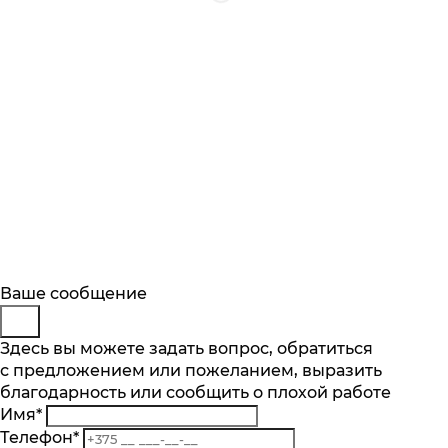
Будьте в курсе
Заказ обратного звонка
Ваше сообщение
Описание
Характеристики
Отзывы
Подпишитесь на последние обновления
Представьтесь
Здесь вы можете задать вопрос, обратиться
Основные характеристики
и узнавайте о новинках и специальных
с предложением или пожеланием, выразить
Телефон
*
предложениях первыми
Количество скоростей, шт.
благодарность или сообщить о плохой работе
Комментарий
21
Имя
*
Подписаться
Количество насадок, шт.
Телефон
*