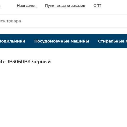
а
Наш салон
Пункт выдачи заказов
ОПТ
лодильники
Посудомоечные машины
Стиральные
bute JB3060BK черный
Количество скоростей, шт.
5
Мощность Вт.
800