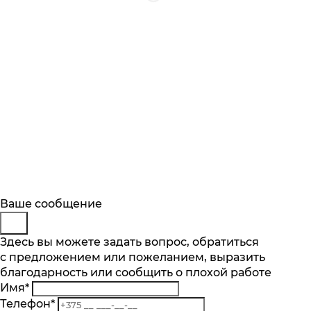
Будьте в курсе
Заказ обратного звонка
Ваше сообщение
Описание
Характеристики
Отзывы
Подпишитесь на последние обновления
Представьтесь
Здесь вы можете задать вопрос, обратиться
Основные характеристики
и узнавайте о новинках и специальных
с предложением или пожеланием, выразить
Телефон
*
предложениях первыми
Максимальный объём, л
благодарность или сообщить о плохой работе
Комментарий
1.7
Имя
*
Подписаться
Материал корпуса
Телефон
*