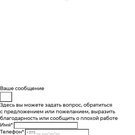
Будьте в курсе
Заказ обратного звонка
Ваше сообщение
Описание
Характеристики
Отзывы
Подпишитесь на последние обновления
Представьтесь
Здесь вы можете задать вопрос, обратиться
Основные характеристики
и узнавайте о новинках и специальных
с предложением или пожеланием, выразить
Телефон
*
предложениях первыми
Максимальный объём, л
благодарность или сообщить о плохой работе
Комментарий
1.5
Имя
*
Подписаться
Поддержание температуры
Телефон
*