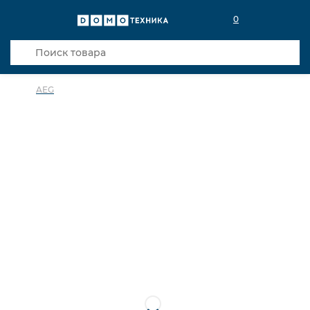
0
AEG
в избранное
сравнить
Код товара: 0141167