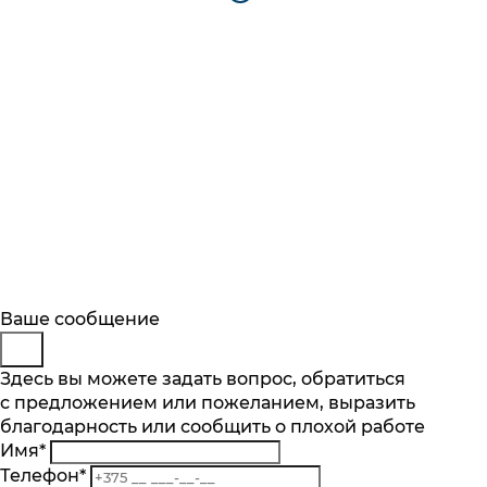
Будьте в курсе
Заказ обратного звонка
Ваше сообщение
Описание
Характеристики
Отзывы
Подпишитесь на последние обновления
Представьтесь
Здесь вы можете задать вопрос, обратиться
Основные характеристики
и узнавайте о новинках и специальных
с предложением или пожеланием, выразить
Телефон
*
предложениях первыми
Объем духового шкафа, л
благодарность или сообщить о плохой работе
Комментарий
70
Имя
*
Подписаться
Телефон
*
Тип очистки