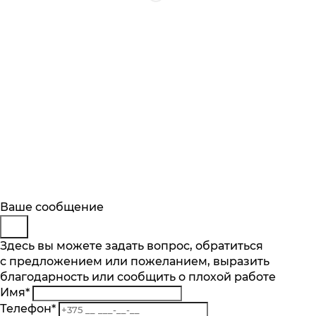
Будьте в курсе
Заказ обратного звонка
Ваше сообщение
Описание
Характеристики
Отзывы
Подпишитесь на последние обновления
Представьтесь
Здесь вы можете задать вопрос, обратиться
Основные характеристики
и узнавайте о новинках и специальных
с предложением или пожеланием, выразить
Телефон
*
предложениях первыми
Объем духового шкафа, л
благодарность или сообщить о плохой работе
Комментарий
43
Имя
*
Подписаться
Телефон
*
Тип очистки