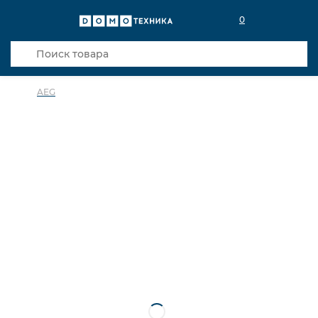
0
AEG
в избранное
сравнить
Код товара: 0141837