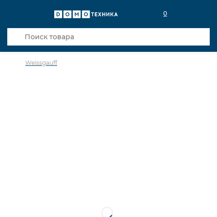
0
Weissgauff
в избранное
сравнить
Код товара: 0142046