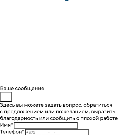
Будьте в курсе
Заказ обратного звонка
Ваше сообщение
Описание
Характеристики
Отзывы
Подпишитесь на последние обновления
Представьтесь
Здесь вы можете задать вопрос, обратиться
Основные характеристики
и узнавайте о новинках и специальных
с предложением или пожеланием, выразить
Телефон
*
предложениях первыми
Объем духового шкафа, л
благодарность или сообщить о плохой работе
Комментарий
65
Имя
*
Подписаться
Телефон
*
Тип очистки