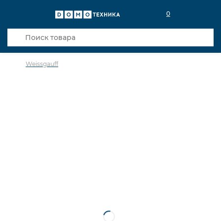
0
Weissgauff
в избранное
сравнить
Код товара: 0142153