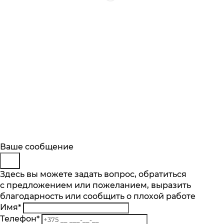
Будьте в курсе
Заказ обратного звонка
Ваше сообщение
Описание
Характеристики
Отзывы
Подпишитесь на последние обновления
Представьтесь
Здесь вы можете задать вопрос, обратиться
Основные характеристики
и узнавайте о новинках и специальных
с предложением или пожеланием, выразить
Телефон
*
предложениях первыми
Объем духового шкафа, л
благодарность или сообщить о плохой работе
Комментарий
67
Имя
*
Подписаться
Телефон
*
Тип очистки