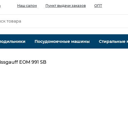
а
Наш салон
Пункт выдачи заказов
ОПТ
лодильники
Посудомоечные машины
Стиральные
ssgauff EOM 991 SB
Объем духового шкафа, л
72
Тип очистки
ручная