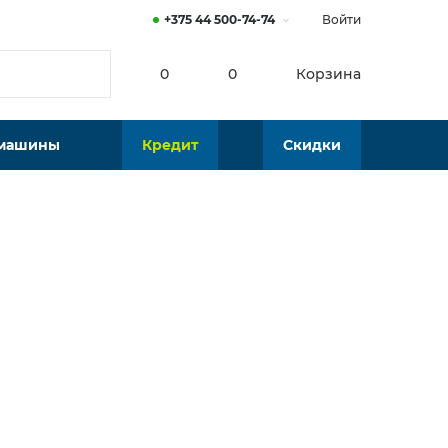
+375 44 500-74-74
Войти
0
0
Корзина
 машины
Кредит
Скидки
Нет в наличии
Подобрать аналог
Представлено в
Мультибрендовый салон встраиваемой