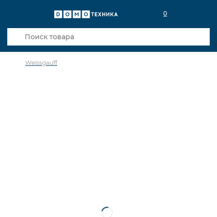
0
Weissgauff
в избранное
сравнить
Код товара: 0141624