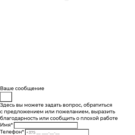
Будьте в курсе
Заказ обратного звонка
Ваше сообщение
Описание
Характеристики
Отзывы
Подпишитесь на последние обновления
Представьтесь
Здесь вы можете задать вопрос, обратиться
Основные характеристики
и узнавайте о новинках и специальных
с предложением или пожеланием, выразить
Телефон
*
предложениях первыми
Объем духового шкафа, л
благодарность или сообщить о плохой работе
Комментарий
44
Имя
*
Подписаться
Телефон
*
Тип очистки