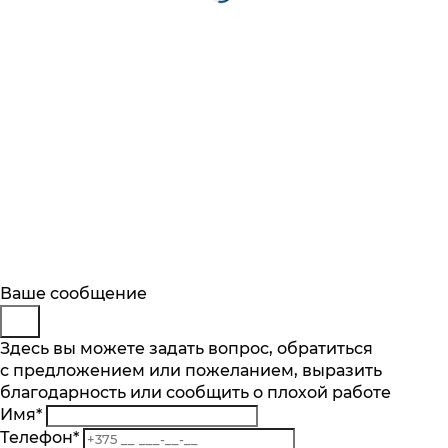
Будьте в курсе
Заказ обратного звонка
Ваше сообщение
Описание
Характеристики
Отзывы
Подпишитесь на последние обновления
Представьтесь
Здесь вы можете задать вопрос, обратиться
Основные характеристики
и узнавайте о новинках и специальных
с предложением или пожеланием, выразить
Телефон
*
предложениях первыми
Размещение
благодарность или сообщить о плохой работе
Комментарий
настольный
Имя
*
Подписаться
Рабочая поверхность гриля
Телефон
*