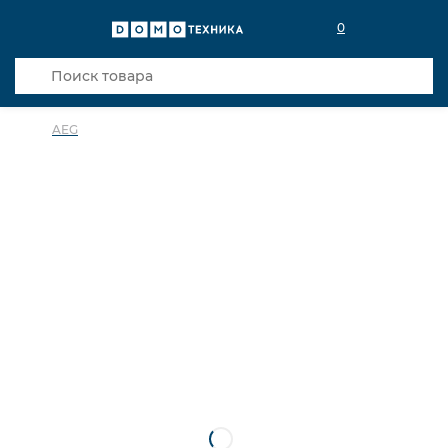
0
AEG
в избранное
сравнить
Код товара: 0018993