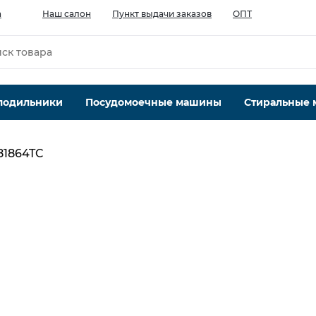
а
Наш салон
Пункт выдачи заказов
ОПТ
лодильники
Посудомоечные машины
Стиральные
81864TC
Тип компрессора
стандартный
Система No Frost