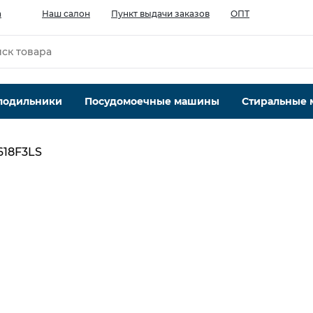
а
Наш салон
Пункт выдачи заказов
ОПТ
лодильники
Посудомоечные машины
Стиральные
618F3LS
Система No Frost
без No frost
Страна происхождения
Италия