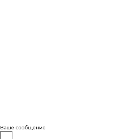
Будьте в курсе
Заказ обратного звонка
Ваше сообщение
Описание
Характеристики