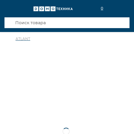
0
ATLANT
в избранное
сравнить
Код товара: 0027891