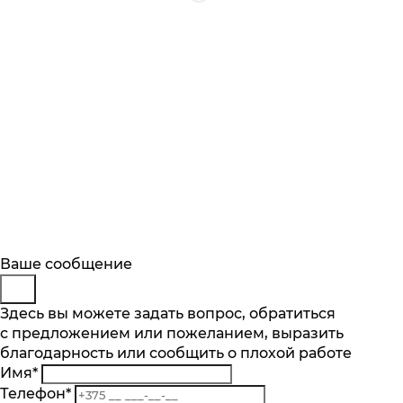
Будьте в курсе
Заказ обратного звонка
Ваше сообщение
Описание
Характеристики
Отзывы
Подпишитесь на последние обновления
Представьтесь
Здесь вы можете задать вопрос, обратиться
Основные характеристики
и узнавайте о новинках и специальных
с предложением или пожеланием, выразить
Телефон
*
предложениях первыми
благодарность или сообщить о плохой работе
Комментарий
Тип компрессора
Имя
*
стандартный
Подписаться
Телефон
*