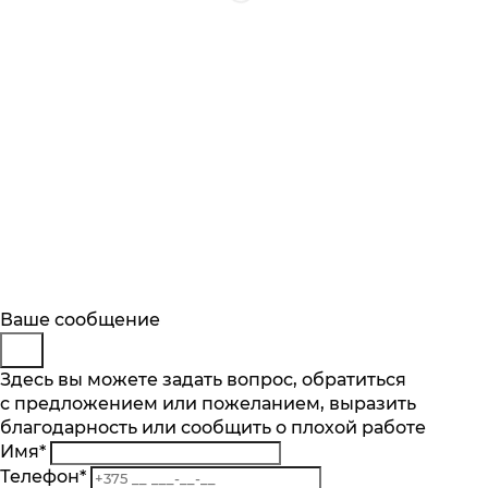
Будьте в курсе
Заказ обратного звонка
Ваше сообщение
Описание
Характеристики
Отзывы
Подпишитесь на последние обновления
Представьтесь
Здесь вы можете задать вопрос, обратиться
Основные характеристики
и узнавайте о новинках и специальных
с предложением или пожеланием, выразить
Телефон
*
предложениях первыми
благодарность или сообщить о плохой работе
Комментарий
Тип компрессора
Имя
*
стандартный
Подписаться
Телефон
*