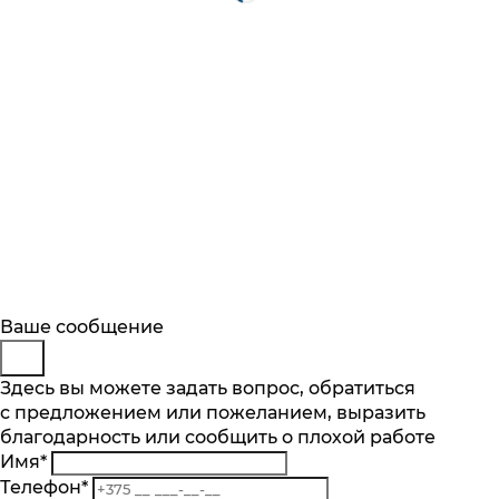
Будьте в курсе
Заказ обратного звонка
Ваше сообщение
Описание
Характеристики
Отзывы
Подпишитесь на последние обновления
Представьтесь
Здесь вы можете задать вопрос, обратиться
Основные характеристики
и узнавайте о новинках и специальных
с предложением или пожеланием, выразить
Телефон
*
предложениях первыми
благодарность или сообщить о плохой работе
Комментарий
Тип компрессора
Имя
*
стандартный
Подписаться
Телефон
*