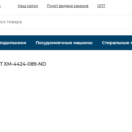
а
Наш салон
Пункт выдачи заказов
ОПТ
лодильники
Посудомоечные машины
Стиральные
T ХМ-4424-089-ND
Тип компрессора
стандартный
Система No Frost