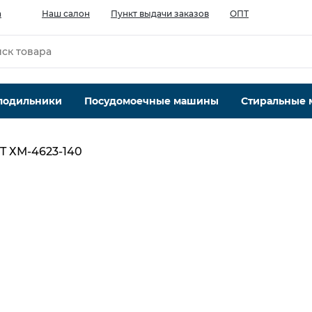
а
Наш салон
Пункт выдачи заказов
ОПТ
лодильники
Посудомоечные машины
Стиральные
T ХМ-4623-140
Тип компрессора
стандартный
Система No Frost