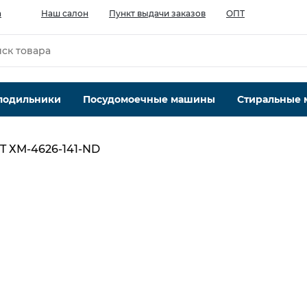
а
Наш салон
Пункт выдачи заказов
ОПТ
лодильники
Посудомоечные машины
Стиральные
T ХМ-4626-141-ND
Тип компрессора
стандартный
Система No Frost